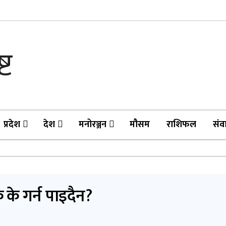
प्रदेश
देश
मनोरञ्जन
मौसम
राशिफल
संव
के गर्न पाइदैन?