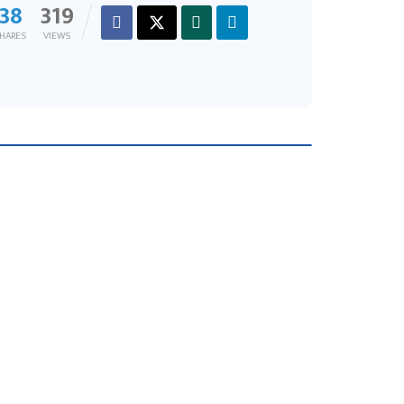
38
319
HARES
VIEWS