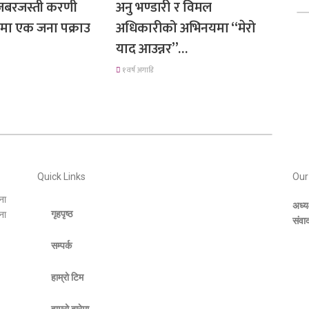
 जबरजस्ती करणी
अनु भण्डारी र विमल
मा एक जना पक्राउ
अधिकारीको अभिनयमा “मेरो
याद आउन्नर”…
१ वर्ष अगाडि
Quick Links
Our
ना
अध्य
गृहपृष्ठ
ना
संवा
सम्पर्क
हाम्रो टिम
हाम्रो बारेमा