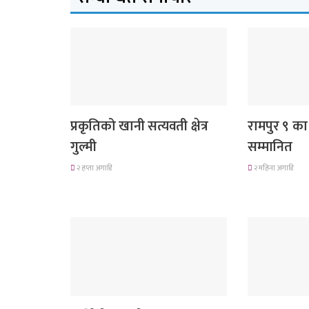
देश
लुम्बिनी प्रदेश
प्रकृतिको खानी सत्यवती क्षेत्र
रामपुर ९ का
गुल्मी
सम्मानित
२ हप्ता अगाडि
२ महिना अगाडि
देश
देश