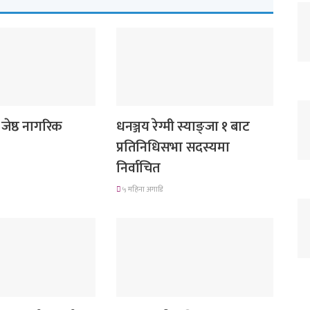
राजनीति
 जेष्ठ नागरिक
धनञ्जय रेग्मी स्याङ्जा १ बाट
प्रतिनिधिसभा सदस्यमा
निर्वाचित
५ महिना अगाडि
गित संगीत