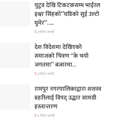
युटुव देखि टिकटकसम्म भाईरल
इश्वर सिंहको”घडिको सुई उल्टो
घुमेर”…..
३ महिना अगाडि
देश विदेशमा देखिएको
समाजको चित्रण “के भयो
जगतमा” बजारमा…
३ महिना अगाडि
रामपुर नगरपालिकाद्वारा शसस्त्र
प्रहरीलाई विपद् उद्धार सामग्री
हस्तान्तरण
४ महिना अगाडि