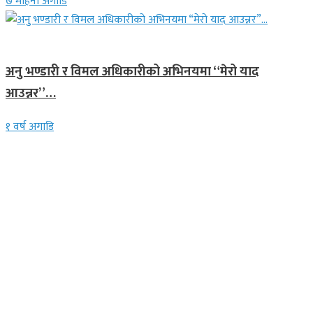
७ महिना अगाडि
गित संगीत
अनु भण्डारी र विमल अधिकारीको अभिनयमा “मेरो याद
आउन्नर”…
१ वर्ष अगाडि