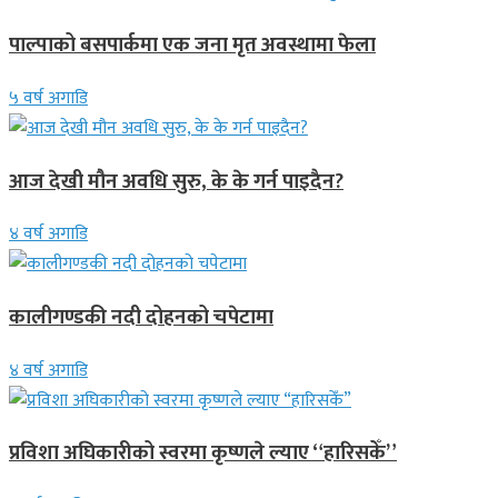
पाल्पाको बसपार्कमा एक जना मृत अवस्थामा फेला
५ वर्ष अगाडि
आज देखी मौन अवधि सुरु, के के गर्न पाइदैन?
४ वर्ष अगाडि
कालीगण्डकी नदी दोहनको चपेटामा
४ वर्ष अगाडि
प्रविशा अघिकारीको स्वरमा कृष्णले ल्याए “हारिसकेँ”