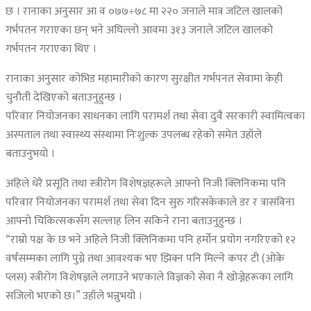
छ । रानाका अनुसार आ व ०७७÷७८ मा २२० जनाले मात्र जटिल खालको
गर्भपतन गराएका छन् भने अघिल्लो आवमा ३१३ जनाले जटिल खालको
गर्भपतन गराएका थिए ।
रानाका अनुसार कोभिड महामारीको कारण सुरक्षीत गर्भपनत सेवामा केही
चुनौती देखिएको बताउनुहुन्छ ।
परिवार नियोजनका साधनका लागि परामर्श तथा सेवा दुवै सरकारी स्वामित्वका
अस्पताल तथा स्वास्थ्य संस्थामा निःशुल्क उपलब्ध रहेको समेत उहाँले
बताउनुभयो ।
अहिले धेरै प्रसूति तथा स्त्रीरोग विशेषज्ञहरूले आफ्नो निजी क्लिनिकमा पनि
परिवार नियोजनका परामर्श तथा सेवा दिन सुरु गरिसकेकाले डर र त्रासविना
आफ्नो चिकित्सकसँग सल्लाह लिन सकिने राना बताउनुहुन्छ ।
“राम्रो पक्ष के छ भने अहिले निजी क्लिनिकमा पनि हर्मोन प्रयोग नगरिएको १२
वर्षसम्मका लागि पुग्ने तथा आवश्यक भए झिक्न पनि मिल्ने कपर टी (ओके
प्लस) स्त्रीरोग विशेषज्ञले लगाउने भएकाले विज्ञको सेवा नै खोज्नेहरूका लागि
सजिलो भएको छ।” उहाँले भन्नुभयो ।